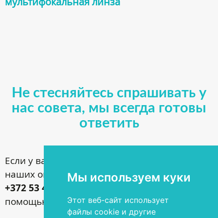
мультифокальная линза
Не стесняйтесь спрашивать у
нас совета, мы всегда готовы
ответить
Если у вас имеются вопросы по поводу
наших операций, звоните по номеру
Мы используем куки
+372 53 44 35 33
или задавайте их с
помощью контактной формы
Этот веб-сайт использует
файлы cookie и другие