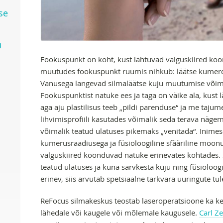
se
u
Fookuspunkt on koht, kust lähtuvad valguskiired ko
muutudes fookuspunkt ruumis nihkub: läätse kumer
Vanusega langevad silmaläätse kuju muutumise võime
Fookuspunktist natuke ees ja taga on väike ala, kust l
aga aju plastilisus teeb „pildi parenduse“ ja me tajume 
lihvimisprofiili kasutades võimalik seda terava näge
võimalik teatud ulatuses pikemaks „venitada“. Inimes
kumerusraadiusega ja füsioloogiline sfääriline moonutu
valguskiired koonduvad natuke erinevates kohtades. 
teatud ulatuses ja kuna sarvkesta kuju ning füsioloog
erinev, siis arvutab spetsiaalne tarkvara uuringute tu
ReFocus silmakeskus teostab laseroperatsioone ka kes
lähedale või kaugele või mõlemale kaugusele.
Carl Z