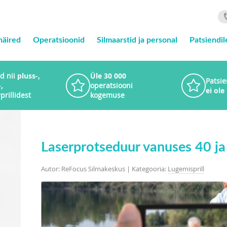
häired
Operatsioonid
Silmaarstid ja personal
Patsiendil
d nii
pluss-,
Üle 30 000
Patsie
,
operatsiooni
ei ole
r
prillidest
kogemuse
Laserprotseduur vanuses 40 ja 
Autor: ReFocus Silmakeskus | Kategooria:
Lugemisprill