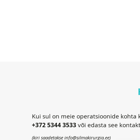
Kui sul on meie operatsioonide kohta k
+372 5344 3533
või edasta see kontak
(kiri saadetakse
info@silmakirurgia.ee
)