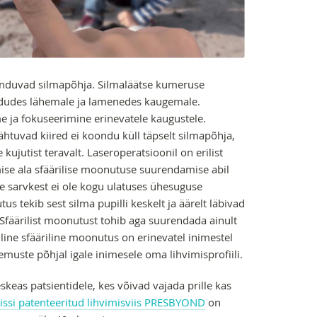
onduvad silmapõhja. Silmaläätse kumeruse
dudes lähemale ja lamenedes kaugemale.
 ja fokuseerimine erinevatele kaugustele.
ähtuvad kiired ei koondu küll täpselt silmapõhja,
kujutist teravalt. Laseroperatsioonil on erilist
mise ala sfäärilise moonutuse suurendamise abil
e sarvkest ei ole kogu ulatuses ühesuguse
s tekib sest silma pupilli keskelt ja äärelt läbivad
Sfäärilist moonutust tohib aga suurendada ainult
iline sfääriline moonutus on erinevatel inimestel
lemuste põhjal igale inimesele oma lihvimisprofiili.
keas patsientidele, kes võivad vajada prille kas
eissi patenteeritud lihvimisviis PRESBYOND
on