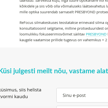
taandub. Sarvkesta kuju, liiga suure optikahäire või
kõikidele ja siis võib olla võimaluseks läätsevahetu
mille optika suurendab sarnaselt PRESBYOND protsed
ReFocus silmakeskuses teostatakse erinevaid silma o
konsultatsioonil selgitame, milline protseduuridest o
loomulikku fokuseerimisvõimet säilitav
PRESBYOND
kaugele vaatamise prillide tugevus on vahemikus + 2 k
Küsi julgesti meilt nõu, vastame alat
üsimus, siis helista
Sinu e-post
tvormi kaudu