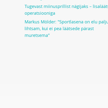
Tugevast miinusprillist nägijaks – lisaläät
operatsiooniga
Markus Mölder: "Sportlasena on elu palj
lihtsam, kui ei pea läätsede pärast
muretsema"