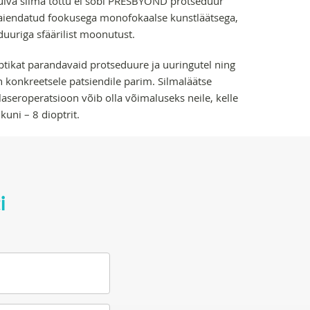
 kuiva silma tõttu ei sobi PRESBYOND protseduur
s laiendatud fookusega monofokaalse kunstläätsega,
uuriga sfäärilist moonutust.
ptikat parandavaid protseduure ja uuringutel ning
n konkreetsele patsiendile parim. Silmaläätse
laseroperatsioon võib olla võimaluseks neile, kelle
uni – 8 dioptrit.
i