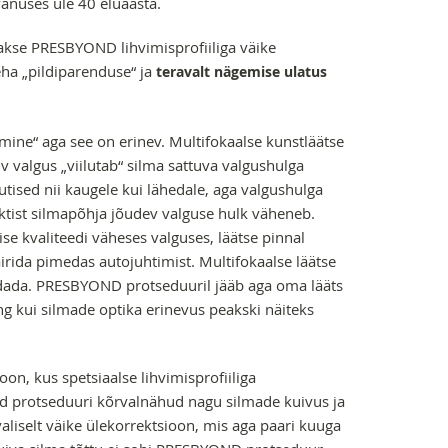
anuses üle 40 eluaasta.
takse PRESBYOND lihvimisprofiiliga väike
eha „pildiparenduse“ ja
teravalt nägemise ulatus
mine“ aga see on erinev. Multifokaalse kunstläätse
v valgus „viilutab“ silma sattuva valgushulga
utised nii kaugele kui lähedale, aga valgushulga
ktist silmapõhja jõudev valguse hulk väheneb.
se kvaliteedi väheses valguses, läätse pinnal
irida pimedas autojuhtimist. Multifokaalse läätse
andada. PRESBYOND protseduuril jääb aga oma lääts
ing kui silmade optika erinevus peakski näiteks
, kus spetsiaalse lihvimisprofiiliga
d protseduuri kõrvalnähud nagu silmade kuivus ja
avaliselt väike ülekorrektsioon, mis aga paari kuuga