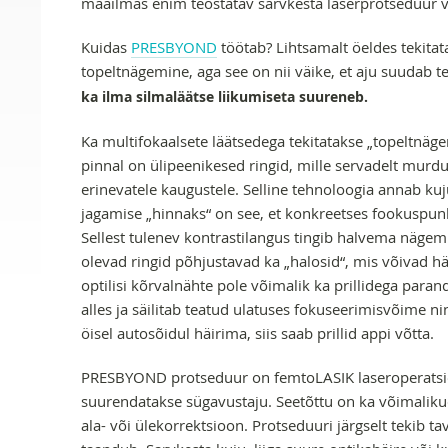
maailmas enim teostatav sarvkesta laserprotseduur v
Kuidas
PRESBYOND
töötab? Lihtsamalt öeldes tekita
topeltnägemine, aga see on nii väike, et aju suudab t
ka ilma silmaläätse liikumiseta suureneb.
Ka multifokaalsete läätsedega tekitatakse „topeltnäge
pinnal on ülipeenikesed ringid, mille servadelt murdu
erinevatele kaugustele. Selline tehnoloogia annab kuj
jagamise „hinnaks“ on see, et konkreetses fookuspun
Sellest tulenev kontrastilangus tingib halvema nägemi
olevad ringid põhjustavad ka „halosid“, mis võivad hä
optilisi kõrvalnähte pole võimalik ka prillidega par
alles ja säilitab teatud ulatuses fokuseerimisvõime n
öisel autosõidul häirima, siis saab prillid appi võtta.
PRESBYOND protseduur on femtoLASIK laseroperatsioon
suurendatakse sügavustaju. Seetõttu on ka võimaliku
ala- või ülekorrektsioon. Protseduuri järgselt tekib t