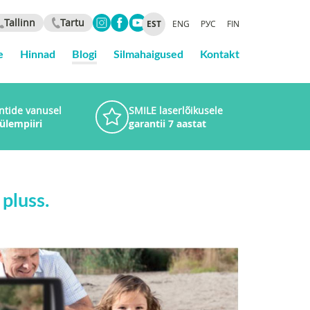
Tallinn
Tartu
EST
ENG
РУС
FIN
e
Hinnad
Blogi
Silmahaigused
Kontakt
ntide vanusel
SMILE laserlõikusele
 ülempiiri
garantii 7 aastat
pluss.