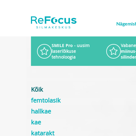
Nägemis
SMILE Pro
- uusim
Vabane
laserlõikuse
miinus-
tehnoloogia
silinde
Kõik
femtolasik
hallkae
kae
katarakt