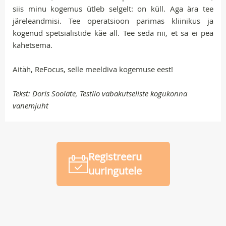
siis minu kogemus ütleb selgelt: on küll. Aga ära tee
järeleandmisi. Tee operatsioon parimas kliinikus ja
kogenud spetsialistide käe all. Tee seda nii, et sa ei pea
kahetsema.
Aitäh, ReFocus, selle meeldiva kogemuse eest!
Tekst: Doris Sooläte, Testlio vabakutseliste kogukonna
vanemjuht
Registreeru
uuringutele