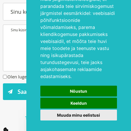
parandada teie sirvimiskogemust
Sinu kontakttelefon
järgmistel eesmärkidel:
veebisaidi
põhifunktsioonide
võimaldamiseks
,
parema
Sinu küsimus või soov
kliendikogemuse pakkumiseks
veebisaidil
,
et mõõta teie huvi
meie toodete ja teenuste vastu
ning isikupärastada
turundustegevusi
,
teie jaoks
asjakohasemate reklaamide
edastamiseks
.
Olen lugenud ja nõustun
privaatsuspoliitikaga
Nõustun
Keeldun
Muuda minu eelistusi
Tegevusluba L02886, L06559 ja L06574