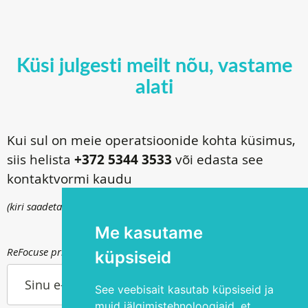
Küsi julgesti meilt nõu, vastame
alati
Kui sul on meie operatsioonide kohta küsimus,
siis helista
+372 5344 3533
või edasta see
kontaktvormi kaudu
(kiri saadetakse
info@silmakirurgia.ee
)
Me kasutame
ReFocuse privaatsuspoliitika kohta saad lugeda
siit
.
küpsiseid
Sinu e-post
See veebisait kasutab küpsiseid ja
muid jälgimistehnoloogiaid, et