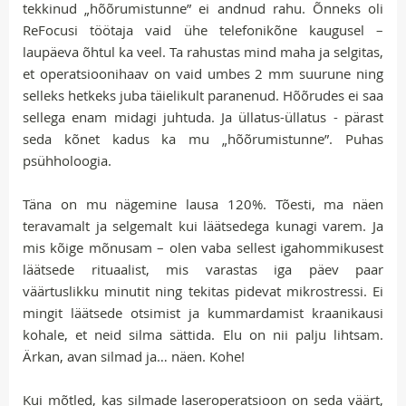
tekkinud „hõõrumistunne” ei andnud rahu. Õnneks oli
ReFocusi töötaja vaid ühe telefonikõne kaugusel –
laupäeva õhtul ka veel. Ta rahustas mind maha ja selgitas,
et operatsioonihaav on vaid umbes 2 mm suurune ning
selleks hetkeks juba täielikult paranenud. Hõõrudes ei saa
sellega enam midagi juhtuda. Ja üllatus-üllatus - pärast
seda kõnet kadus ka mu „hõõrumistunne”. Puhas
psühholoogia.
Täna on mu nägemine lausa 120%. Tõesti, ma näen
teravamalt ja selgemalt kui läätsedega kunagi varem. Ja
mis kõige mõnusam – olen vaba sellest igahommikusest
läätsede rituaalist, mis varastas iga päev paar
väärtuslikku minutit ning tekitas pidevat mikrostressi. Ei
mingit läätsede otsimist ja kummardamist kraanikausi
kohale, et neid silma sättida. Elu on nii palju lihtsam.
Ärkan, avan silmad ja… näen. Kohe!
Kui mõtled, kas silmade laseroperatsioon on seda väärt,