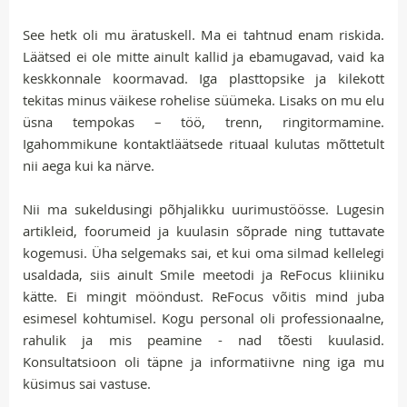
See hetk oli mu äratuskell. Ma ei tahtnud enam riskida.
Läätsed ei ole mitte ainult kallid ja ebamugavad, vaid ka
keskkonnale koormavad. Iga plasttopsike ja kilekott
tekitas minus väikese rohelise süümeka. Lisaks on mu elu
üsna tempokas – töö, trenn, ringitormamine.
Igahommikune kontaktläätsede rituaal kulutas mõttetult
nii aega kui ka närve.
Nii ma sukeldusingi põhjalikku uurimustöösse. Lugesin
artikleid, foorumeid ja kuulasin sõprade ning tuttavate
kogemusi. Üha selgemaks sai, et kui oma silmad kellelegi
usaldada, siis ainult Smile meetodi ja ReFocus kliiniku
kätte. Ei mingit mööndust. ReFocus võitis mind juba
esimesel kohtumisel. Kogu personal oli professionaalne,
rahulik ja mis peamine - nad tõesti kuulasid.
Konsultatsioon oli täpne ja informatiivne ning iga mu
küsimus sai vastuse.