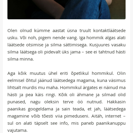
Olen olnud kümme aastat üsna truult kontaktläätsede
usku. Või noh, pigem nende vang. Iga hommik algas alati
läätsede otsimise ja silma sättimisega. Kusjuures vasaku
silma läätsega oli pidevalt üks jama – see ei tahtnud hästi
silma minna.
Aga kõik muutus ühel eriti õpetlikul hommikul. Olin
eelmisel õhtul jäänud läätsedega magama, kuna väsimus
lihtsalt murdis mu maha. Hommikul ärgates ei näinud ma
hästi ja pea käis ringi. Kõik oli ähmane ja silmad olid
punased, nagu oleksin terve öö nutnud. Hakkasin
paanikas googeldama ja sain teada, et jah, läätsedega
magamine võib tõesti viia pimeduseni. Aitäh, internet –
sul on alati täpselt see info, mis paneb paanikanuppu
vajutama.