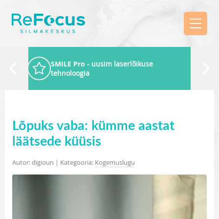
SMILE Pro
- uusim laserlõikuse
tehnoloogia
Lõpuks vaba: kümme aastat
läätsede küüsis
Autor: digioun | Kategooria:
Kogemuslugu