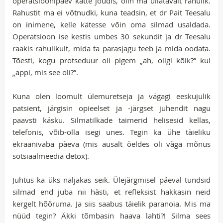
operatsioonipäev kätte jõudis, olin ma üllatavalt rahulik.
Rahustit ma ei võtnudki, kuna teadsin, et dr Pait Teesalu
on inimene, kelle kätesse võin oma silmad usaldada.
Operatsioon ise kestis umbes 30 sekundit ja dr Teesalu
rääkis rahulikult, mida ta parasjagu teeb ja mida oodata.
Tõesti, kogu protseduur oli pigem „ah, oligi kõik?” kui
„appi, mis see oli?”.
Kuna olen loomult ülemuretseja ja vägagi eeskujulik
patsient, järgisin opieelset ja -järgset juhendit nagu
paavsti käsku. Silmatilkade taimerid helisesid kellas,
telefonis, võib-olla isegi unes. Tegin ka ühe täieliku
ekraanivaba päeva (mis ausalt öeldes oli väga mõnus
sotsiaalmeedia detox).
Juhtus ka üks naljakas seik. Ülejärgmisel päeval tundsid
silmad end juba nii hästi, et refleksist hakkasin neid
kergelt hõõruma. Ja siis saabus täielik paranoia. Mis ma
nüüd tegin? Äkki tõmbasin haava lahti?! Silma sees