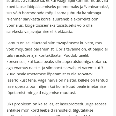
suunas. Arvatakse ka, et kui vaagnapiirkonnas muutuvad
koed lapse läbipääsemiseks pehmemaks ja “venivamaks”,
siis võib hormoonide mõjul sama juhtuda ka silmaga.
"Pehme" sarvkesta korral suureneb alakorrektsiooni
võimalus, kõige tõsisemaks tüsistuseks võib olla
sarvkesta väljavajumine ehk ektaasia.
Samuti on sel eluetapil silm tavapärasest kuivem, mis
võib mõjutada paranemist. Üpris tavaline on, et paljud ei
talu raseduse ajal kontaktläätsi. Puudub täielik
konsensus, kui kaua peaks silmaoperatsiooniga ootama,
aga enamus naiste- ja silmaarste arvab, et varem kui 3
kuud peale imetamise lõpetamist ei ole soovitav
laserlõikust teha. Väga harva on naistel, kellele on tehtud
laseroperatsioon hiljem kui kolm kuud peale imetamise
lõpetamist mingeid nägemise muutusi.
Üks probleem on ka selles, et laserprotseduuriga seoses
antakse mõnikord leebeid rahusteid, tilgutatakse