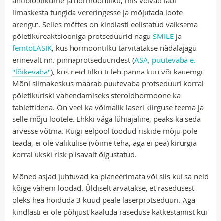
antibiootikume ja hormoontilku, mis võivad läbi
limaskesta tungida vereringesse ja mõjutada loote
arengut. Selles mõttes on kindlasti eelistatud väiksema
põletikureaktsiooniga protseduurid nagu
SMILE
ja
femtoLASIK
, kus hormoontilku tarvitatakse nädalajagu
erinevalt nn. pinnaprotseduuridest (
ASA, puutevaba e.
"lõikevaba"
), kus neid tilku tuleb panna kuu või kauemgi.
Mõni silmakeskus määrab puutevaba protseduuri korral
põletikuriski vähendamiseks steroidhormoone ka
tablettidena. On veel ka võimalik laseri kiirguse teema ja
selle mõju lootele. Ehkki väga lühiajaline, peaks ka seda
arvesse võtma. Kuigi eelpool toodud riskide mõju pole
teada, ei ole valikulise (võime teha, aga ei pea) kirurgia
korral ükski risk piisavalt õigustatud.
Mõned asjad juhtuvad ka planeerimata või siis kui sa neid
kõige vähem loodad. Üldiselt arvatakse, et rasedusest
oleks hea hoiduda 3 kuud peale laserprotseduuri. Aga
kindlasti ei ole põhjust kaaluda raseduse katkestamist kui