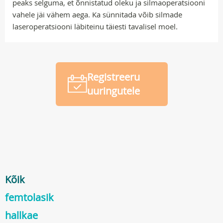
peaks selguma, et õnnistatud oleku ja silmaoperatsiooni
vahele jäi vähem aega. Ka sünnitada võib silmade
laseroperatsiooni läbiteinu täiesti tavalisel moel.
Registreeru
uuringutele
Kõik
femtolasik
hallkae