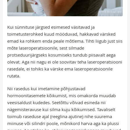
Kui sünnituse järgsed esimesed väsitavad ja
toimetusterohked kuud mööduvad, hakkavad värsked
emad ka rohkem enda peale mõtlema. Tihti liigub just siis
mõte laseroperatsioonile, sest silmade
protseduurijärgseks kosumiseks tundub piisavalt aega
olevat. Aga nii nagu ei ole soovitav teha laseroperatsiooni
rasedale, ei tohiks ka värske ema laseroperatsioonile
rutata.
Nii rasedus kui imetamine põhjustavad
hormoonitasemete kõikumist, mis omakorda muudab
veesisaldust kudedes. Seetõttu võivad esineda nii
nägemisteravuse kui silma kuju kõikumised. Tavaliselt
toimub raseduse ajal (reeglina ajutine) nihe suurema
miinuse või silindri poole, mõnikord harva aga ka plussi