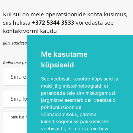
Kui sul on meie operatsioonide kohta küsimus,
siis helista
+372 5344 3533
või edasta see
kontaktvormi kaudu
(kiri saadetakse
info@silmakirurgia.ee
)
Me kasutame
ReFocuse privaatsuspoliitika kohta saad lugeda
siit
.
küpsiseid
Sinu e-post
See veebisait kasutab küpsiseid ja
muid jälgimistehnoloogiaid, et
parandada teie sirvimiskogemust
Sinu kontakttelefon
järgmistel eesmärkidel:
veebisaidi
põhifunktsioonide
võimaldamiseks
,
parema
Sinu küsimus või soov
kliendikogemuse pakkumiseks
veebisaidil
,
et mõõta teie huvi