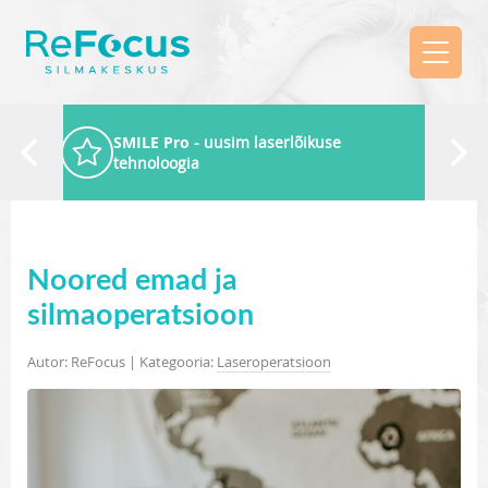
SMILE Pro
- uusim laserlõikuse
tehnoloogia
Noored emad ja
silmaoperatsioon
Autor: ReFocus | Kategooria:
Laseroperatsioon