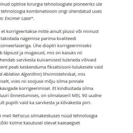
lnud optilise kirurgia tehnoloogiate pioneeriks üle
ri tehnoloogia kombinatsioon ongi ühendatud uues
ec Excimer Laser
“.
et korrigeeritakse mitte ainult plussi või miinust
d takistada nägemise parima kvaliteedi
simeerlaseriga. Ühe dioptri korrigeerimiseks
ab täpsust ja mugavust, mis on kasuks nii
vähendab sarvkesta kuivamisest tuleneda võivaid
ient peab keskenduma fiksatsiooni-tulukesele vaid
d Ablation Algorithm
) lihvimistehnikat, mis
iselt, viies nii soojuse mõju silma pinnale
kavigade korrigeerimisel. Et kindlustada silma
eduuri õnnestumises, on silmalaseril MEL 90 uudne
ult pupilli vaid ka sarvkesta ja kõvakesta piiri.
n meil ReFocus silmakeskuses nüüd tehnoloogia
õiki kolme kasutusel olevat kaasaegset