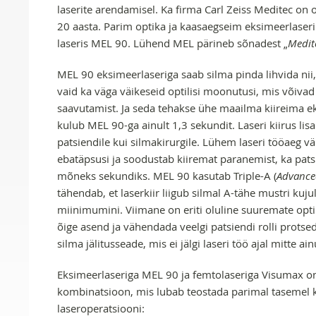
laserite arendamisel. Ka firma Carl Zeiss Meditec on o
20 aasta. Parim optika ja kaasaegseim eksimeerlase
laseris MEL 90. Lühend MEL pärineb sõnadest „
Medit
MEL 90 eksimeerlaseriga saab silma pinda lihvida nii, 
vaid ka väga väikeseid optilisi moonutusi, mis võiva
saavutamist. Ja seda tehakse ühe maailma kiireima ek
kulub MEL 90-ga ainult 1,3 sekundit. Laseri kiirus lis
patsiendile kui silmakirurgile. Lühem laseri tööaeg 
ebatäpsusi ja soodustab kiiremat paranemist, ka pats
mõneks sekundiks. MEL 90 kasutab Triple-A (
Advance
tähendab, et laserkiir liigub silmal A-tähe mustri kujul
miinimumini. Viimane on eriti oluline suuremate opti
õige asend ja vähendada veelgi patsiendi rolli prots
silma jälitusseade, mis ei jälgi laseri töö ajal mitte ain
Eksimeerlaseriga MEL 90 ja femtolaseriga Visumax o
kombinatsioon, mis lubab teostada parimal tasemel k
laseroperatsiooni: