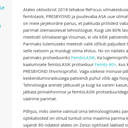
se
Alates oktoobrist 2018 tehakse ReFocus silmakeskus
femtolasik, PRESBYOND ja puutevaba ASA uue silmala
on meie järjekordne panus, et pakkuda prillidest vab
u
parimat olemasolevat tehnoloogiat. Kuigi üle 80% la
meetodil silmalaseriga Visumax, ei ole kõik patsiendid
Parimaks tulemuseks meetodi valik sõltub paljudest t
selle iseloom ja muidugi silma ehitus. Nii on näiteks a
parimaks protseduuriks
FemtoLASIK
. Ka lugemispril
kaalumisele femtoLASIK protseduur
Femto 40+
, kus 
PRESBYOND lihvimisprofiili. Väga väikese miinuse (all
keskendumisraskusega patsiendi puhul võib aga hoopi
Tehnoloogia areneb jätkuvalt ja kuigi ka varem kasu
jätkata pinnalihvimise ja femtoLASIK protseduuridega,
väärime parimat.
Põhjus, miks oleme valinud oma tehnoloogiliseks par
optikatooted on olnud tuntud oma maailma parima kva
sajandi 80-ndatest alates on Zeissi optilised läätsed o