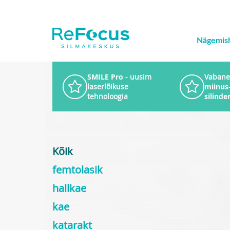
Nägemis
SMILE Pro
- uusim
Vabane
laserlõikuse
miinus-
tehnoloogia
silinde
Kõik
femtolasik
hallkae
kae
katarakt