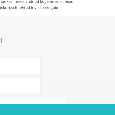
 jooksul meile andnud kogemuse, et head
ekordselt tehtud investeeringuid.
i