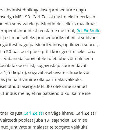
es lihvimistehnikaga laserprotseduure nagu
seriga MEL 90. Carl Zeissi uusim eksimeerlaser
aneda soovivatele patsientidele selleks maailmas
seroperatsioonidest teostame uusimal,
ReLEx Smile
 ja silmad selleks protseduuriks ühtviisi sobivad.
eguritest nagu patsiendi vanus, optikavea suurus,
lla 50-aastasel pluss-prilli korrigeerimiseks täna
list vabaneda soovijatele tuleb ühe võimalusena
kasutatakse erilist, sügavustaju suurendavat
a 1,5 dioptri), sügaval asetsevate silmade või
s pinnalihvimine olla parimaks valikuks.
tusel olnud laseriga MEL 80 oleksime saanud
 tundus meile, et nii patsiendid kui ka me ise
tneriks just
Carl Zeiss
i on väga lihtne. Carl Zeissi
liteedi poolest juba 19. sajandist. Eelmise
lnud juhtivate silmalaserite tootjate valikuks