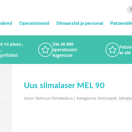
häired
Operatsioonid
Silmaarstid ja personal
Patsiendil
d nii
pluss-,
Üle 30 000
Patsie
,
operatsiooni
ei ole
r
prillidest
kogemuse
Uus silmalaser MEL 90
Autor: ReFocus Silmakeskus | Kategooria:
Femtolasik
,
Silmala