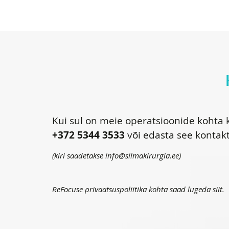
Kui sul on meie operatsioonide kohta k
+372 5344 3533
või edasta see kontak
(kiri saadetakse
info@silmakirurgia.ee
)
ReFocuse privaatsuspoliitika kohta saad lugeda
siit
.