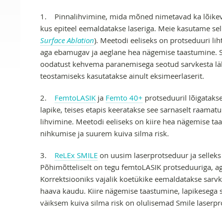
1. Pinnalihvimine, mida mõned nimetavad ka lõikev
kus epiteel eemaldatakse laseriga. Meie kasutame sel
Surface Ablation
). Meetodi eeliseks on protseduuri li
aga ebamugav ja aeglane hea nägemise taastumine. 
oodatust kehvema paranemisega seotud sarvkesta läb
teostamiseks kasutatakse ainult eksimeerlaserit.
2.
FemtoLASIK
ja
Femto 40+
protseduuril lõigataks
lapike, teises etapis keeratakse see sarnaselt raamatu
lihvimine. Meetodi eeliseks on kiire hea nägemise t
nihkumise ja suurem kuiva silma risk.
3.
ReLEx SMILE
on uusim laserprotseduur ja selleks
Põhimõtteliselt on tegu femtoLASIK protseduuriga, ag
Korrektsiooniks vajalik koetükike eemaldatakse sarvk
haava kaudu. Kiire nägemise taastumine, lapikesega
väiksem kuiva silma risk on olulisemad Smile laserpr