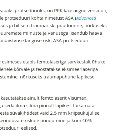
abaks protseduuriks, on PRK kaasaegne versioon,
le protseduuri kohta nimetust ASA (
Advanced
htsus ja hilisem traumariski puudumine, nõrkuseks
Suuremate miinuste ja vanusega lisandub haava
ipaistvuse languse risk. ASA protseduuri
e esimeses etapis femtolaseriga sarvkestalt õhuke
lehele kõrvale ja teostatakse eksimeerlaseriga
aastumine, nõrkuseks traumapuhune lapikese
 kasutatakse ainult femtolaserit Visumax.
a seda ilma silma pinnalt lapikest lõikamata.
esta süvakihtidest vaid 2,5 mm kriipsukujulise
 seonduvate riskide puudumine ja kuni 40%
otseduuri eelised.