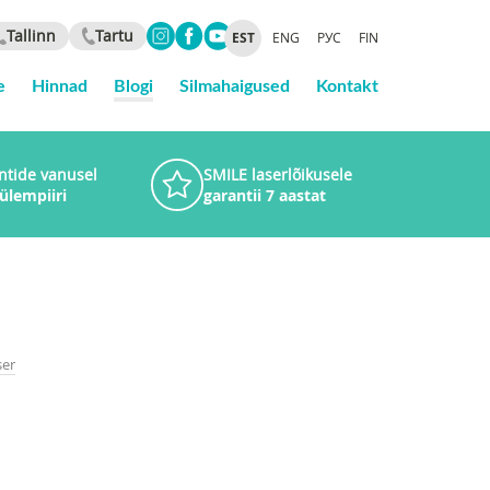
Tallinn
Tartu
EST
ENG
РУС
FIN
e
Hinnad
Blogi
Silmahaigused
Kontakt
ntide vanusel
SMILE laserlõikusele
 ülempiiri
garantii 7 aastat
ser