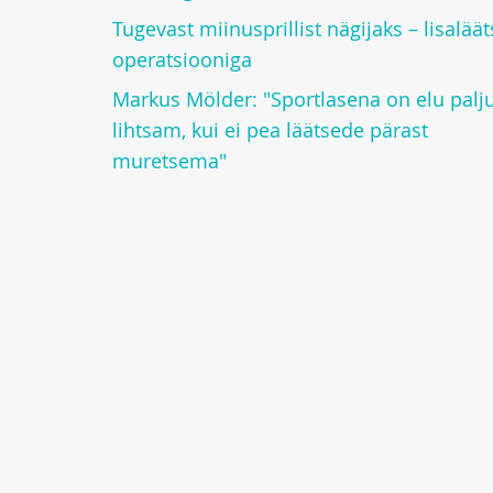
Tugevast miinusprillist nägijaks – lisaläät
operatsiooniga
Markus Mölder: "Sportlasena on elu palj
lihtsam, kui ei pea läätsede pärast
muretsema"